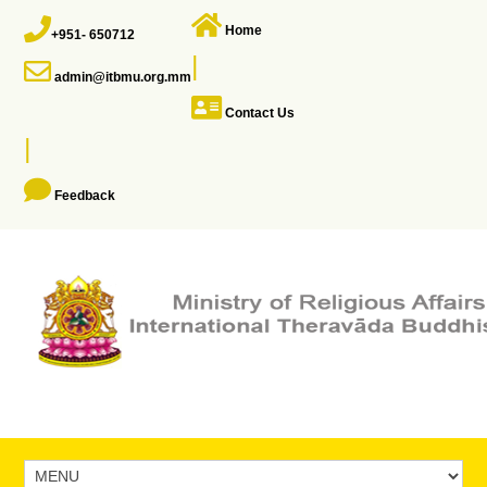
Home
+951- 650712
|
admin@itbmu.org.mm
Contact Us
|
Feedback