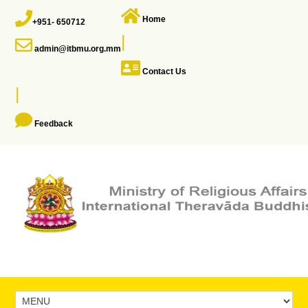
Home
+951- 650712
|
admin@itbmu.org.mm
Contact Us
|
Feedback