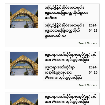
အပြည်ပြည်ဆိုင်ရာထေရဝါဒ
ဗုဒ္ဓသာသနာပြုတက္ကသိုလ်ဥပဒေ
မာတိကာ
အပြည်ပြည်ဆိုင်ရာထေရဝါဒ
2024-
ဗုဒ္ဓသာသနာပြုတက္ကသိုလ်
04-26
ဥပဒေမာတိကာ
Read More »
ဗုဒ္ဓတရားတော်ဆိုင်ရာစာအုပ်(၃၉)အုပ်
အား Website တွင်လွှင့်တင်ခြင်း
ဗုဒ္ဓတရားတော်ဆိုင်ရာ
2024-
စာအုပ်(၃၉)အုပ်အား
04-25
Website တွင်လွှင့်တင်ခြင်း
Read More »
ဗုဒ္ဓတရားတော်ဆိုင်ရာစာအုပ်(၃၉)အုပ်
အား Website တွင်လွှင့်တင်ခြင်း