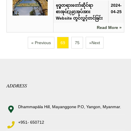
ဗုဒ္ဓတရားတော်ဆိုင်ရာ
2024-
စာအုပ်(၃၉)အုပ်အား
04-25
Website တွင်လွှင့်တင်ခြင်း
Read More »
« Previous
69
75
»Next
ADDRESS
Dhammapāla Hill, Mayanggone P.O, Yangon, Myanmar.
+951- 650712