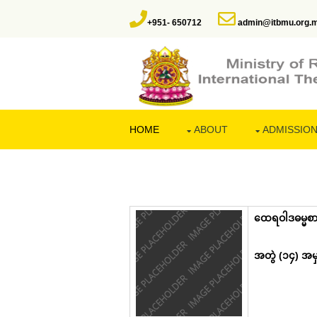
+951- 650712
admin@itbmu.org.
HOME
ABOUT
ADMISSIO
ထေရဝါဒဓမ္မစာ
အတွဲ (၁၄) အမှ