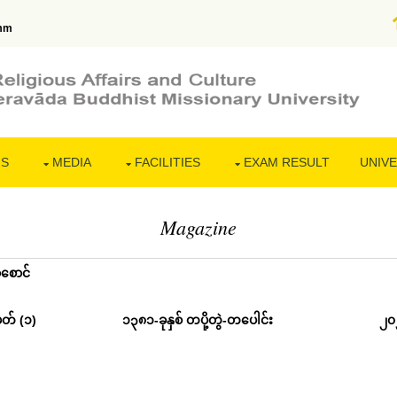
mm
NS
MEDIA
FACILITIES
EXAM RESULT
UNIVE
Magazine
စောင်
တ် (၁)
၁၃၈၁-ခုနှစ် တပို့တွဲ-တပေါင်း
၂၀၂