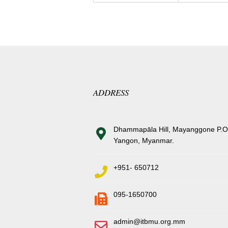
ADDRESS
Dhammapāla Hill, Mayanggone P.O
Yangon, Myanmar.
+951- 650712
095-1650700
admin@itbmu.org.mm