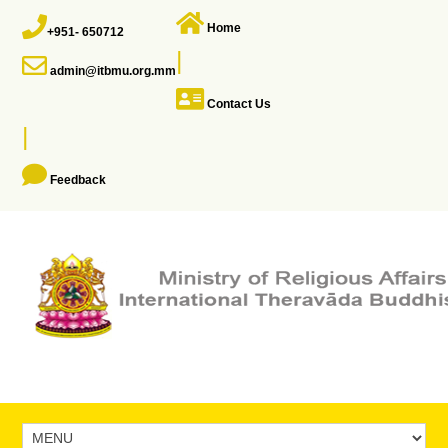
Home
+951- 650712
|
admin@itbmu.org.mm
Contact Us
|
Feedback