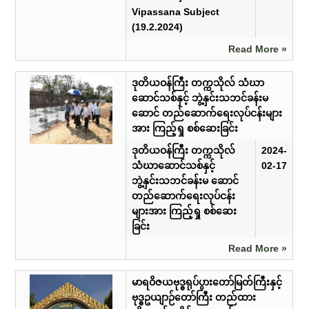
Vipassana Subject
(19.2.2024)
Read More »
ဒုတိယဝန်ကြီး တက္ကသိုလ် သံဃာ
ဆောင်သစ်နှင့် ဘွဲ့နှင်းသဘင်ခန်းမ
ဆောင် တည်ဆောက်ရေးလုပ်ငန်းများ
အား ကြည့်ရှု စစ်ဆေးခြင်း
ဒုတိယဝန်ကြီး တက္ကသိုလ်
2024-
သံဃာဆောင်သစ်နှင့်
02-17
ဘွဲ့နှင်းသဘင်ခန်းမ ဆောင်
တည်ဆောက်ရေးလုပ်ငန်း
များအား ကြည့်ရှု စစ်ဆေး
ခြင်း
Read More »
မာရဝိဇယဗုဒ္ဓရုပ်ပွားတော်မြတ်ကြီးနှင့်
ဗုဒ္ဓဥယျာဉ်တော်ကြီး တည်ထား