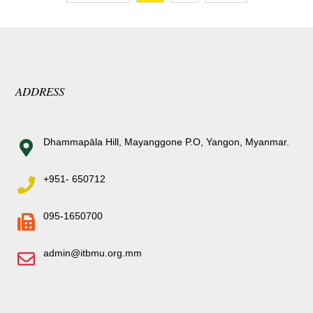
ADDRESS
Dhammapāla Hill, Mayanggone P.O, Yangon, Myanmar.
+951- 650712
095-1650700
admin@itbmu.org.mm