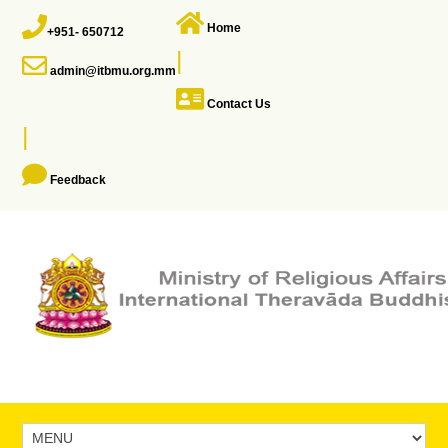
Home
+951- 650712
|
admin@itbmu.org.mm
Contact Us
|
Feedback