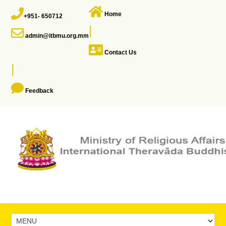
Home
+951- 650712
|
admin@itbmu.org.mm
Contact Us
|
Feedback