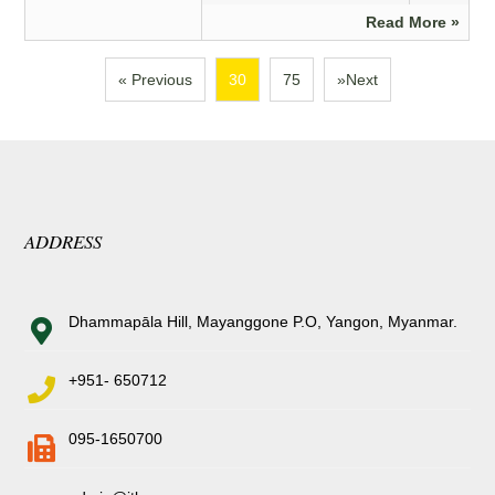
Read More »
« Previous
30
75
»Next
ADDRESS
Dhammapāla Hill, Mayanggone P.O, Yangon, Myanmar.
+951- 650712
095-1650700