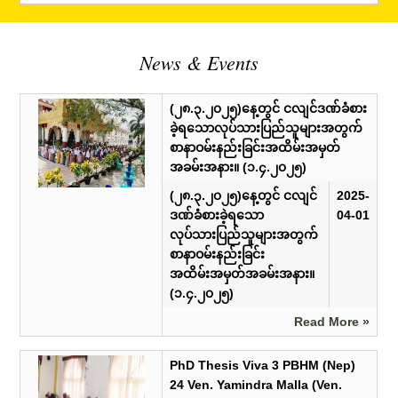
News & Events
(၂၈.၃.၂၀၂၅)နေ့တွင် ငလျင်ဒဏ်ခံစား
ခဲ့ရသောလုပ်သားပြည်သူများအတွက်
စာနာဝမ်းနည်းခြင်းအထိမ်းအမှတ်
အခမ်းအနား။ (၁.၄.၂၀၂၅)
(၂၈.၃.၂၀၂၅)နေ့တွင် ငလျင်
2025-
ဒဏ်ခံစားခဲ့ရသော
04-01
လုပ်သားပြည်သူများအတွက်
စာနာဝမ်းနည်းခြင်း
အထိမ်းအမှတ်အခမ်းအနား။
(၁.၄.၂၀၂၅)
Read More »
PhD Thesis Viva 3 PBHM (Nep)
24 Ven. Yamindra Malla (Ven.